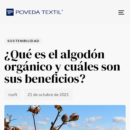
Skip
Skip
to
links
Tog
primary
nav
navigation
Skip
Author
Published
PUBLISHED
to
on:
IN:
content
SOSTENIBILIDAD
¿Qué es el algodón
orgánico y cuáles son
sus beneficios?
rsoft
21 de octubre de 2021