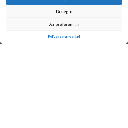
Denegar
Ver preferencias
1
1
6
4
2
2
Política de privacidad
3
3
4
4
5
6