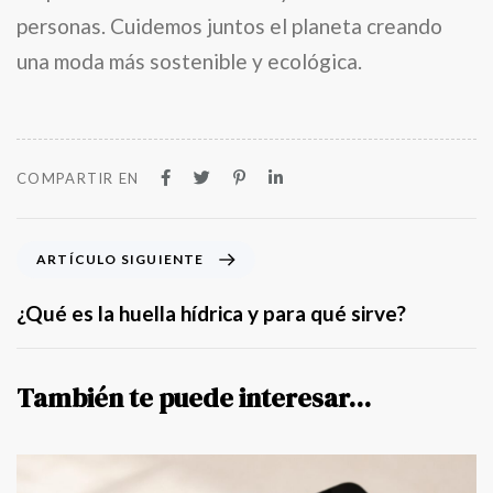
personas. Cuidemos juntos el planeta creando
una moda más sostenible y ecológica.
COMPARTIR EN
A
ARTÍCULO SIGUIENTE
r
t
¿Qué es la huella hídrica y para qué sirve?
í
c
u
También te puede interesar...
l
o
S
i