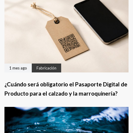
g
u
i
e
n
t
e
1 mes ago
Fabricación
¿Cuándo será obligatorio el Pasaporte Digital de
Producto para el calzado y la marroquinería?