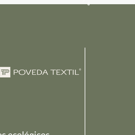
3
3
6
4
4
4
5
6
s ecológicos,