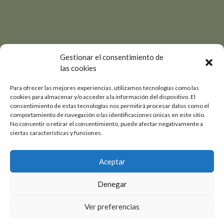
Gestionar el consentimiento de
las cookies
Para ofrecer las mejores experiencias, utilizamos tecnologías como las
cookies para almacenar y/o acceder a la información del dispositivo. El
consentimiento de estas tecnologías nos permitirá procesar datos como el
comportamiento de navegación o las identificaciones únicas en este sitio.
No consentir o retirar el consentimiento, puede afectar negativamente a
ciertas características y funciones.
Aceptar
Denegar
Ver preferencias
1
1
6
4