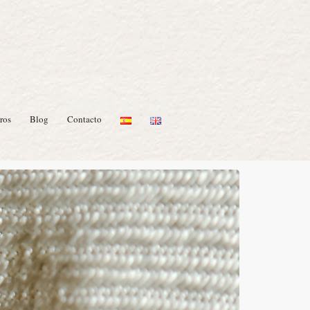
inería: La
ros
Blog
Contacto