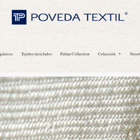
 Orgánico para Marroqu
echa Producto
rgánicos
Tejidos reciclados
Palma Collection
Colección
Nosot