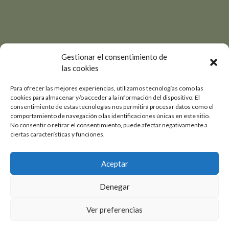
Gestionar el consentimiento de
las cookies
Para ofrecer las mejores experiencias, utilizamos tecnologías como las
cookies para almacenar y/o acceder a la información del dispositivo. El
consentimiento de estas tecnologías nos permitirá procesar datos como el
comportamiento de navegación o las identificaciones únicas en este sitio.
No consentir o retirar el consentimiento, puede afectar negativamente a
ciertas características y funciones.
Aceptar
Denegar
Ver preferencias
1
1
6
4