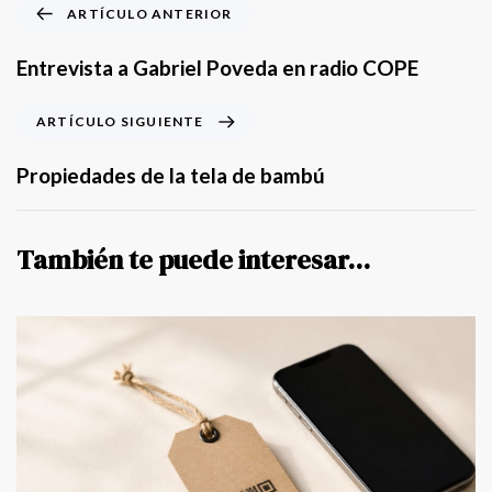
A
ARTÍCULO ANTERIOR
r
t
Entrevista a Gabriel Poveda en radio COPE
í
c
A
ARTÍCULO SIGUIENTE
u
r
l
t
Propiedades de la tela de bambú
o
í
A
c
n
u
También te puede interesar...
t
l
e
o
r
S
i
i
o
g
r
u
i
e
n