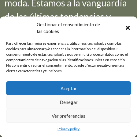
moda. Estamos a la vanguardia
de las últimas tendencias y
Gestionar el consentimiento de
siempre en constante
las cookies
desarrollo de nuevos productos
Para ofrecer las mejores experiencias, utilizamos tecnologías como las
cookies para almacenar y/o acceder a la información del dispositivo. El
consentimiento de estas tecnologías nos permitirá procesar datos como el
novedosos.
comportamiento de navegación o las identificaciones únicas en este sitio.
No consentir o retirar el consentimiento, puede afectar negativamente a
ciertas características y funciones.
Aceptar
Petrer
03610
Denegar
Pol. Ind. Salinetas - Avda de la Libertad, 19-3
Ver preferencias
1
1
6
4
¡Envíanos un email!
2
2
Privacy policy
3
3
comunicacion@povedatextil.com