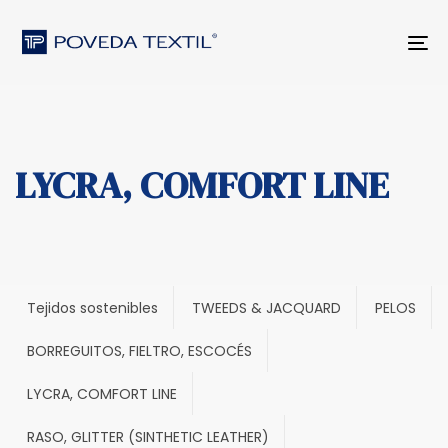
Skip
Skip
to
links
Tog
primary
nav
navigation
Skip
to
content
LYCRA, COMFORT LINE
Tejidos sostenibles
TWEEDS & JACQUARD
PELOS
BORREGUITOS, FIELTRO, ESCOCÉS
LYCRA, COMFORT LINE
RASO, GLITTER (SINTHETIC LEATHER)