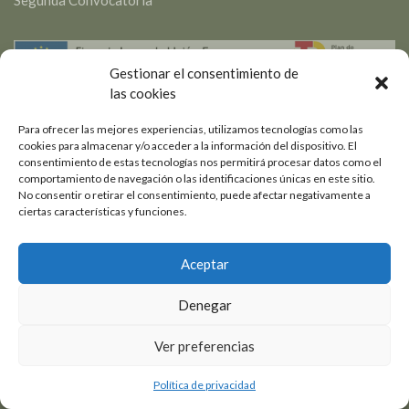
Gestionar el consentimiento de
las cookies
Para ofrecer las mejores experiencias, utilizamos tecnologías como las
cookies para almacenar y/o acceder a la información del dispositivo. El
consentimiento de estas tecnologías nos permitirá procesar datos como el
comportamiento de navegación o las identificaciones únicas en este sitio.
La empresa GABRIEL POVEDA FERRIOLS, S.L., ha recibido una
No consentir o retirar el consentimiento, puede afectar negativamente a
resolución de concesión de importe de la ayuda de 20.000,00 €,
ciertas características y funciones.
procedente de la segunda convocatoria de ayudas 2024 de la línea
de Certificación Internacional del Programa de “Mentoring e
Aceptar
Internacionalización de la PYME” 2024 en el marco del Plan de
Recuperación, Transformación y Resiliencia (PRTR) - BDNS
Denegar
Identificador 754044 de la Cámara de Comercio de España para el
proyecto de certificación de los productos y servicios de la
Ver preferencias
empresa en mercados exteriores fuera de la Unión Europea, con
objeto de abrir nuevos mercados e incrementar el valor añadido de
1
1
6
4
2
2
nuestras exportaciones, con el número de expediente SDE-REG-
Política de privacidad
3
3
24-000000000011251..