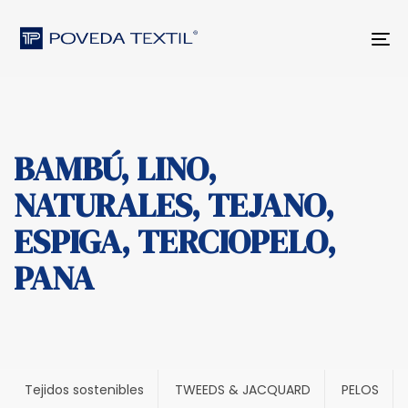
Skip
Skip
to
links
Tog
primary
nav
navigation
Skip
to
content
BAMBÚ, LINO,
NATURALES, TEJANO,
ESPIGA, TERCIOPELO,
PANA
Tejidos sostenibles
TWEEDS & JACQUARD
PELOS