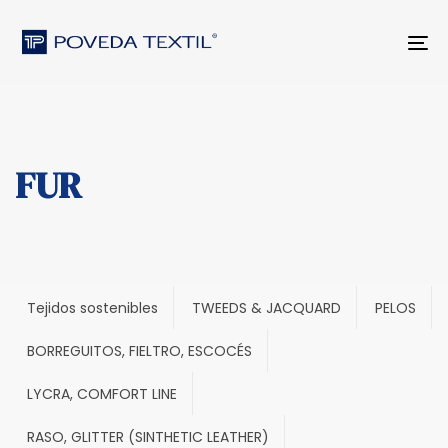
Skip
Skip
to
links
Tog
primary
nav
navigation
Skip
to
content
FUR
Tejidos sostenibles
TWEEDS & JACQUARD
PELOS
BORREGUITOS, FIELTRO, ESCOCÉS
LYCRA, COMFORT LINE
RASO, GLITTER (SINTHETIC LEATHER)