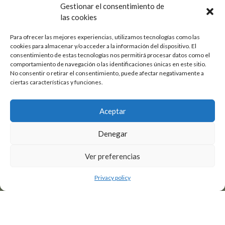
Gestionar el consentimiento de
las cookies
Para ofrecer las mejores experiencias, utilizamos tecnologías como las
cookies para almacenar y/o acceder a la información del dispositivo. El
consentimiento de estas tecnologías nos permitirá procesar datos como el
comportamiento de navegación o las identificaciones únicas en este sitio.
No consentir o retirar el consentimiento, puede afectar negativamente a
ciertas características y funciones.
Aceptar
Denegar
Ver preferencias
1
1
6
4
2
2
Privacy policy
3
3
4
4
5
6