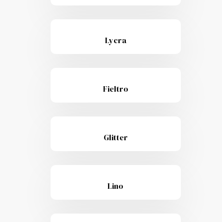
Lycra
Fieltro
Glitter
Lino