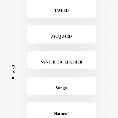
TWEED
JACQUARD
SYNTHETIC LEATHER
scroll
Sarga
Natural