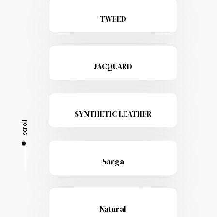
TWEED
JACQUARD
SYNTHETIC LEATHER
scroll
Sarga
Natural