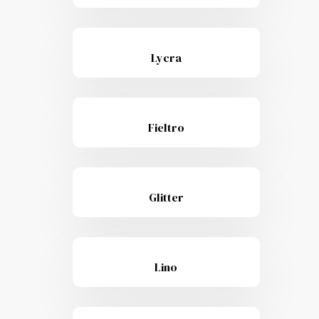
Lycra
Fieltro
Glitter
Lino