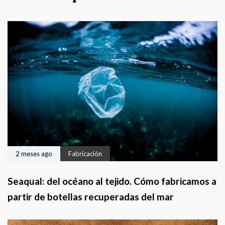
i
S
o
i
r
g
u
i
e
n
t
e
2 meses ago
Fabricación
Seaqual: del océano al tejido. Cómo fabricamos a
partir de botellas recuperadas del mar