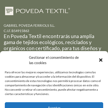
GABRIEL POVEDA FERRIOLS S.L.
C.I.F. B54915863
En Poveda Textil encontrarás una amplia
gama de tejidos ecológicos, reciclados y
orgánicos con certificado, para tus diseños y
creaciones de moda.
Gestionar el consentimiento de
las cookies
Para ofrecer las mejores experiencias, utilizamos tecnologías como las
Petrer
cookies para almacenar y/o acceder a la información del dispositivo. El
consentimiento de estas tecnologías nos permitirá procesar datos como el
Pol. Ind. Salinetas - Avda
+ 34 965 05 31 24
comportamiento de navegación o las identificaciones únicas en este sitio.
No consentir o retirar el consentimiento, puede afectar negativamente a
de la Libertad, 19-3
info@povedatextil.com
ciertas características y funciones.
Estamos a la vanguardia de las últimas tendencias y siempre en
constante desarrollo de nuevos productos novedosos.
Aceptar