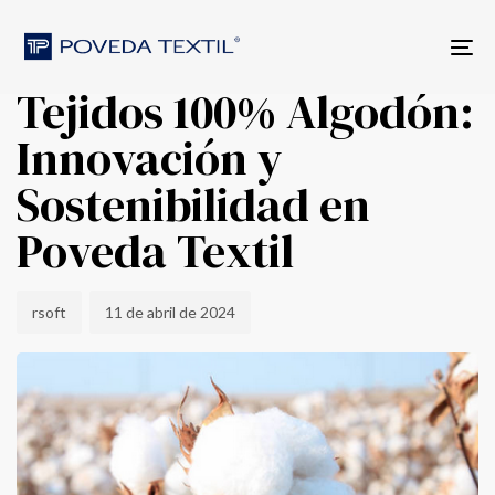
Skip
Skip
Author
Published
PUBLISHED
to
links
on:
IN:
Tog
primary
MODA SOSTENIBLE
nav
navigation
Tejidos 100% Algodón:
Skip
to
Innovación y
content
Sostenibilidad en
Poveda Textil
rsoft
11 de abril de 2024