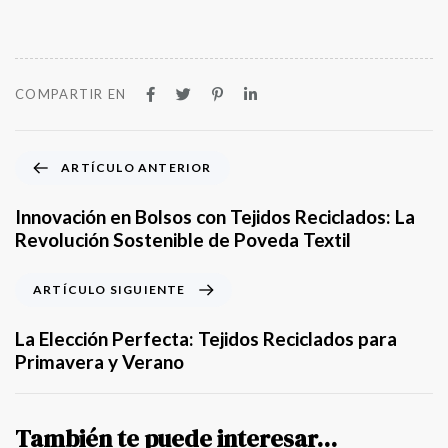
COMPARTIR EN
A
ARTÍCULO ANTERIOR
r
t
Innovación en Bolsos con Tejidos Reciclados: La
í
Revolución Sostenible de Poveda Textil
c
u
A
ARTÍCULO SIGUIENTE
l
r
o
t
La Elección Perfecta: Tejidos Reciclados para
A
í
Primavera y Verano
n
c
t
u
e
l
También te puede interesar...
r
o