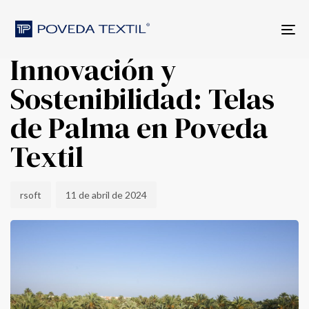
Skip
Skip
Author
Published
PUBLISHED
to
links
on:
IN:
Tog
primary
MODA SOSTENIBLE
nav
navigation
Innovación y
Skip
to
Sostenibilidad: Telas
content
de Palma en Poveda
Textil
rsoft
11 de abril de 2024