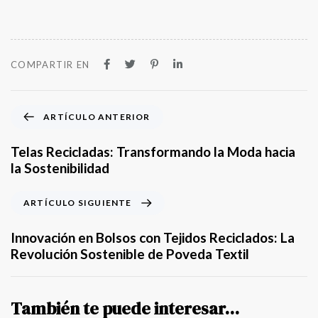
COMPARTIR EN
A
ARTÍCULO ANTERIOR
r
t
Telas Recicladas: Transformando la Moda hacia
í
la Sostenibilidad
c
u
A
ARTÍCULO SIGUIENTE
l
r
o
t
Innovación en Bolsos con Tejidos Reciclados: La
A
í
Revolución Sostenible de Poveda Textil
n
c
t
u
e
l
También te puede interesar...
r
o