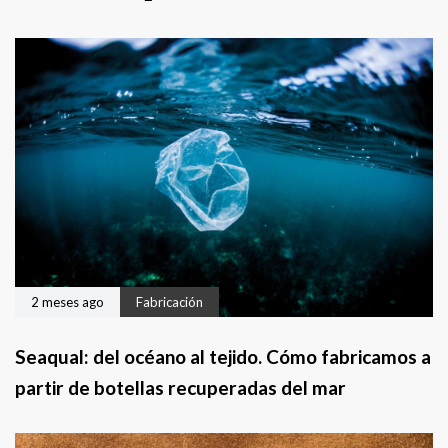
i
S
o
i
r
g
u
i
e
n
t
e
2 meses ago
Fabricación
Seaqual: del océano al tejido. Cómo fabricamos a
partir de botellas recuperadas del mar