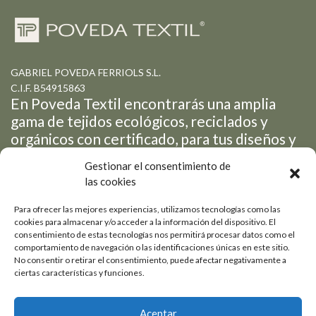
GABRIEL POVEDA FERRIOLS S.L.
C.I.F. B54915863
En Poveda Textil encontrarás una amplia
gama de tejidos ecológicos, reciclados y
orgánicos con certificado, para tus diseños y
creaciones de moda.
Gestionar el consentimiento de
las cookies
Para ofrecer las mejores experiencias, utilizamos tecnologías como las
Petrer
cookies para almacenar y/o acceder a la información del dispositivo. El
consentimiento de estas tecnologías nos permitirá procesar datos como el
Pol. Ind. Salinetas - Avda
+ 34 965 05 31 24
comportamiento de navegación o las identificaciones únicas en este sitio.
No consentir o retirar el consentimiento, puede afectar negativamente a
de la Libertad, 19-3
info@povedatextil.com
ciertas características y funciones.
Estamos a la vanguardia de las últimas tendencias y siempre en
constante desarrollo de nuevos productos novedosos.
Aceptar