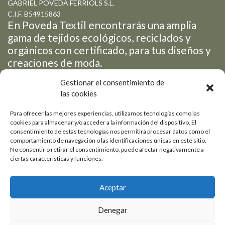
GABRIEL POVEDA FERRIOLS S.L.
C.I.F. B54915863
En Poveda Textil encontrarás una amplia
gama de tejidos ecológicos, reciclados y
orgánicos con certificado, para tus diseños y
creaciones de moda.
Gestionar el consentimiento de
las cookies
Petrer
Para ofrecer las mejores experiencias, utilizamos tecnologías como las
cookies para almacenar y/o acceder a la información del dispositivo. El
consentimiento de estas tecnologías nos permitirá procesar datos como el
Pol. Ind. Salinetas - Avda
+ 34 965 05 31 24
comportamiento de navegación o las identificaciones únicas en este sitio.
de la Libertad, 19-3
info@povedatextil.com
No consentir o retirar el consentimiento, puede afectar negativamente a
ciertas características y funciones.
Estamos a la vanguardia de las últimas tendencias y siempre en
constante desarrollo de nuevos productos novedosos.
Aceptar
Denegar