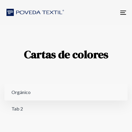
Skip
Skip
to
links
Tog
primary
nav
navigation
Skip
to
content
Cartas de colores
Orgánico
Tab 2