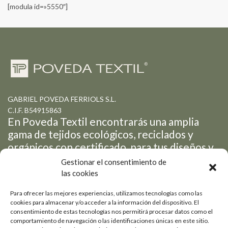
[modula id=»5550″]
GABRIEL POVEDA FERRIOLS S.L.
C.I.F. B54915863
En Poveda Textil encontrarás una amplia
gama de tejidos ecológicos, reciclados y
orgánicos con certificado, para tus diseños y
creaciones de moda.
Gestionar el consentimiento de
las cookies
Petrer
Para ofrecer las mejores experiencias, utilizamos tecnologías como las
cookies para almacenar y/o acceder a la información del dispositivo. El
consentimiento de estas tecnologías nos permitirá procesar datos como el
Pol. Ind. Salinetas - Avda
+ 34 965 05 31 24
comportamiento de navegación o las identificaciones únicas en este sitio.
de la Libertad, 19-3
info@povedatextil.com